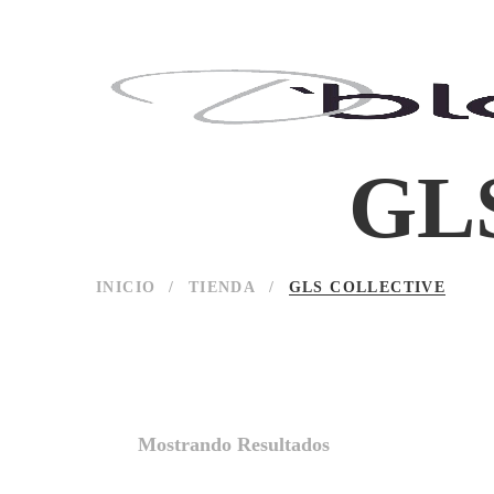
GL
INICIO
/
TIENDA
/
GLS COLLECTIVE
Mostrando Resultados